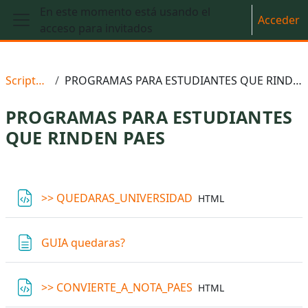
Salta al contenido principal
En este momento está usando el
Acceder
acceso para invitados
Panel lateral
Scriptedu
PROGRAMAS PARA ESTUDIANTES QUE RINDEN PAES
PROGRAMAS PARA ESTUDIANTES
QUE RINDEN PAES
Perfilado de sección
Archivo
>> QUEDARAS_UNIVERSIDAD
HTML
Página
GUIA quedaras?
Archivo
>> CONVIERTE_A_NOTA_PAES
HTML