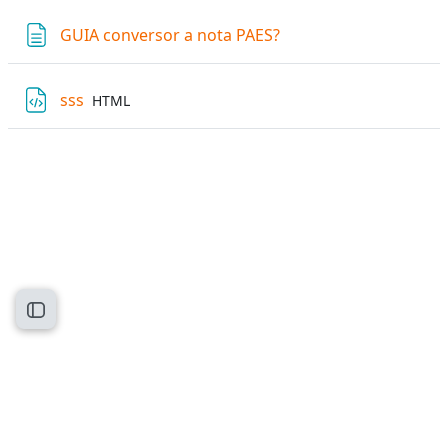
Página
GUIA conversor a nota PAES?
Archivo
sss
HTML
Abrir índice del curso