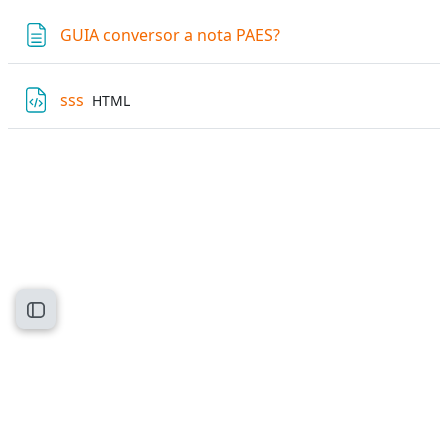
Página
GUIA conversor a nota PAES?
Archivo
sss
HTML
Abrir índice del curso