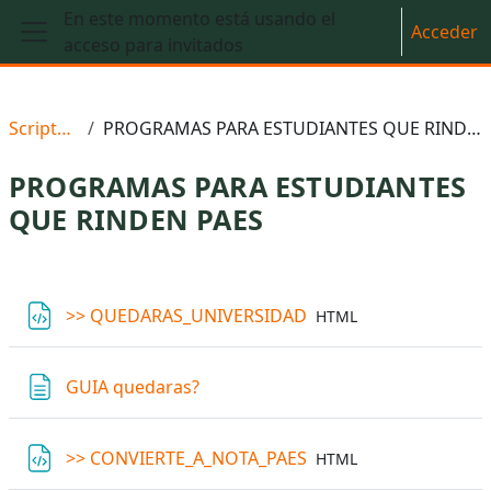
Salta al contenido principal
En este momento está usando el
Acceder
acceso para invitados
Panel lateral
Scriptedu
PROGRAMAS PARA ESTUDIANTES QUE RINDEN PAES
PROGRAMAS PARA ESTUDIANTES
QUE RINDEN PAES
Perfilado de sección
Archivo
>> QUEDARAS_UNIVERSIDAD
HTML
Página
GUIA quedaras?
Archivo
>> CONVIERTE_A_NOTA_PAES
HTML