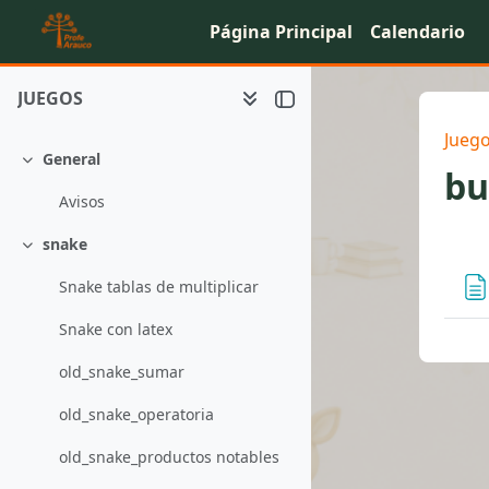
Salta al contenido principal
Página Principal
Calendario
JUEGOS
Jueg
General
Colapsar
bu
Avisos
snake
Pe
Colapsar
Snake tablas de multiplicar
Snake con latex
old_snake_sumar
old_snake_operatoria
old_snake_productos notables