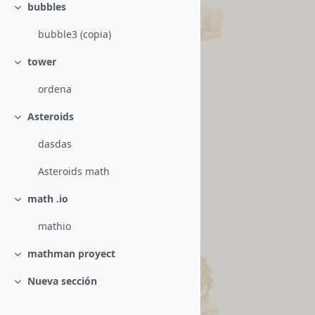
bubbles
Colapsar
bubble3 (copia)
tower
Colapsar
ordena
Asteroids
Colapsar
dasdas
Asteroids math
math .io
Colapsar
mathio
mathman proyect
Colapsar
Nueva sección
Colapsar