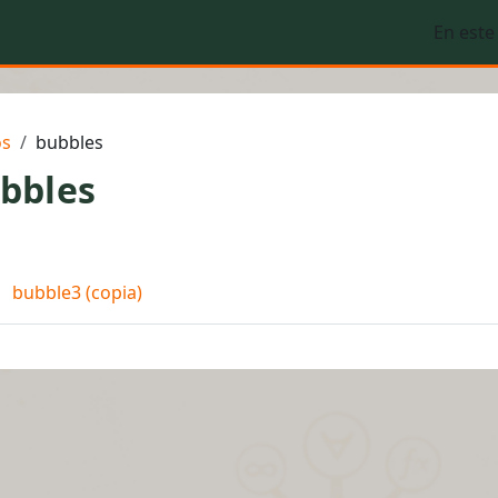
En este
os
bubbles
bbles
rfilado de sección
Página
bubble3 (copia)