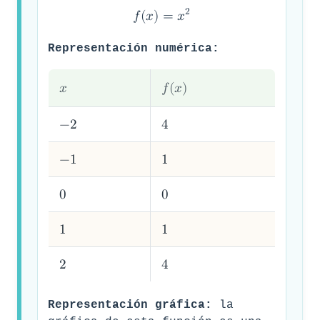
2
𝑓
(
𝑥
)
=
𝑥
Representación numérica:
𝑥
𝑓
(
𝑥
)
−
2
4
−
1
1
0
0
1
1
2
4
Representación gráfica:
la