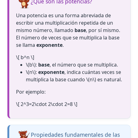
¿Qué son las potencias?
Una potencia es una forma abreviada de
escribir una multiplicación repetida de un
mismo número, llamado
base
, por sí mismo.
El número de veces que se multiplica la base
se llama
exponente
.
\[ b^n \]
\(b\)
:
base
, el número que se multiplica.
\(n\)
:
exponente
, indica cuántas veces se
multiplica la base cuando
\(n\)
es natural.
Por ejemplo:
\[ 2^3=2\cdot 2\cdot 2=8 \]
Propiedades fundamentales de las