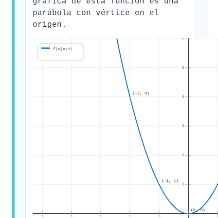
gráfica de esta función es una
parábola con vértice en el
origen.
6
f(x)=x^2
5
(-2, 4)
4
3
2
(-1, 1)
1
(0, 0)