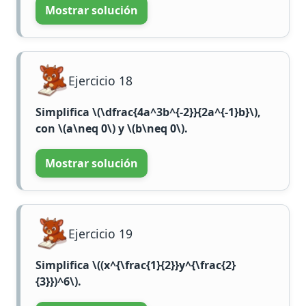
Mostrar solución
Ejercicio 18
Simplifica
\(\dfrac{4a^3b^{-2}}{2a^{-1}b}\)
,
con
\(a\neq 0\)
y
\(b\neq 0\)
.
Mostrar solución
Ejercicio 19
Simplifica
\((x^{\frac{1}{2}}y^{\frac{2}
{3}})^6\)
.