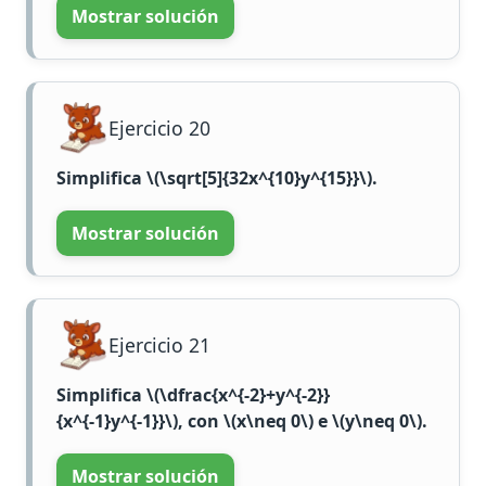
Mostrar solución
Ejercicio 20
Simplifica
\(\sqrt[5]{32x^{10}y^{15}}\)
.
Mostrar solución
Ejercicio 21
Simplifica
\(\dfrac{x^{-2}+y^{-2}}
{x^{-1}y^{-1}}\)
, con
\(x\neq 0\)
e
\(y\neq 0\)
.
Mostrar solución