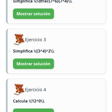
Simplifica
\(\dfrac{7^6}{7^4}\)
.
Mostrar solución
Ejercicio 3
Simplifica
\((3^4)^2\)
.
Mostrar solución
Ejercicio 4
Calcula
\(12^0\)
.