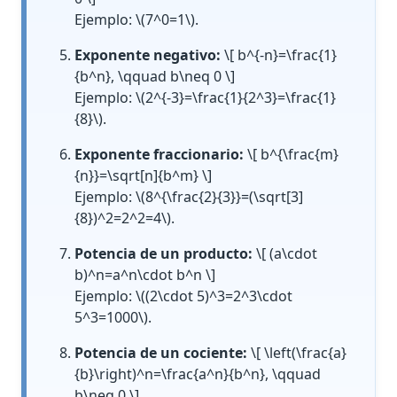
Ejemplo:
\(7^0=1\)
.
Exponente negativo:
\[ b^{-n}=\frac{1}
{b^n}, \qquad b\neq 0 \]
Ejemplo:
\(2^{-3}=\frac{1}{2^3}=\frac{1}
{8}\)
.
Exponente fraccionario:
\[ b^{\frac{m}
{n}}=\sqrt[n]{b^m} \]
Ejemplo:
\(8^{\frac{2}{3}}=(\sqrt[3]
{8})^2=2^2=4\)
.
Potencia de un producto:
\[ (a\cdot
b)^n=a^n\cdot b^n \]
Ejemplo:
\((2\cdot 5)^3=2^3\cdot
5^3=1000\)
.
Potencia de un cociente:
\[ \left(\frac{a}
{b}\right)^n=\frac{a^n}{b^n}, \qquad
b\neq 0 \]