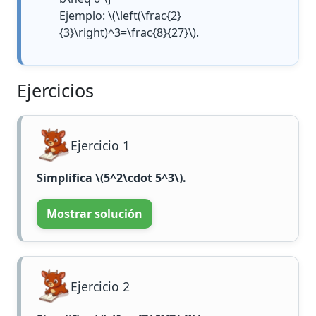
Ejemplo:
\(\left(\frac{2}
{3}\right)^3=\frac{8}{27}\)
.
Ejercicios
Ejercicio 1
Simplifica
\(5^2\cdot 5^3\)
.
Mostrar solución
Ejercicio 2