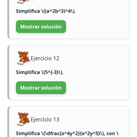
Simplifica
\((a^2b^3)^4\)
.
Mostrar solución
Ejercicio 12
Simplifica
\(5^{-3}\)
.
Mostrar solución
Ejercicio 13
Simplifica
\(\dfrac{x^4y^2}{x^2y^5}\)
, con
\