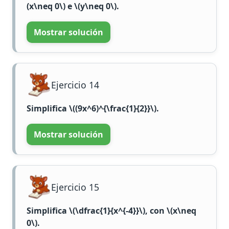
(x\neq 0\)
e
\(y\neq 0\)
.
Mostrar solución
Ejercicio 14
Simplifica
\((9x^6)^{\frac{1}{2}}\)
.
Mostrar solución
Ejercicio 15
Simplifica
\(\dfrac{1}{x^{-4}}\)
, con
\(x\neq
0\)
.