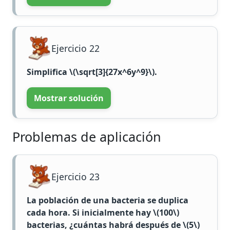
Ejercicio 22
Simplifica
\(\sqrt[3]{27x^6y^9}\)
.
Mostrar solución
Problemas de aplicación
Ejercicio 23
La población de una bacteria se duplica
cada hora. Si inicialmente hay
\(100\)
bacterias, ¿cuántas habrá después de
\(5\)