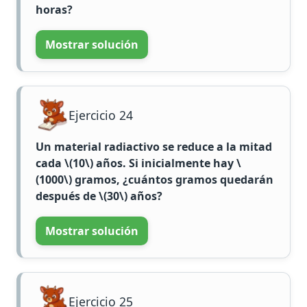
horas?
Mostrar solución
Ejercicio 24
Un material radiactivo se reduce a la mitad
cada
\(10\)
años. Si inicialmente hay
\
(1000\)
gramos, ¿cuántos gramos quedarán
después de
\(30\)
años?
Mostrar solución
Ejercicio 25