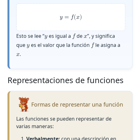
𝑦
=
𝑓
(
𝑥
)
Esto se lee “
es igual a
de
”, y significa
𝑦
𝑓
𝑥
que
es el valor que la función
le asigna a
𝑦
𝑓
.
𝑥
Representaciones de funciones
Formas de representar una función
Las funciones se pueden representar de
varias maneras:
Verbalmente:
con una descripción en