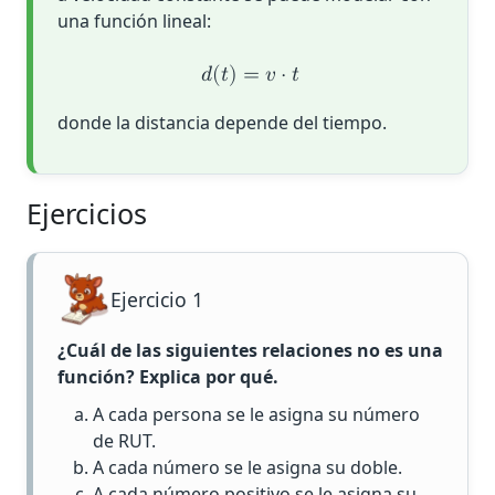
una función lineal:
𝑑
(
𝑡
)
=
𝑣
⋅
𝑡
donde la distancia depende del tiempo.
Ejercicios
Ejercicio 1
¿Cuál de las siguientes relaciones
no
es una
función? Explica por qué.
A cada persona se le asigna su número
de RUT.
A cada número se le asigna su doble.
A cada número positivo se le asigna su