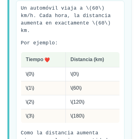
Un automóvil viaja a
\(60\)
km/h. Cada hora, la distancia
aumenta en exactamente
\(60\)
km.
Por ejemplo:
Tiempo
Distancia (km)
\(0\)
\(0\)
\(1\)
\(60\)
\(2\)
\(120\)
\(3\)
\(180\)
Como la distancia aumenta