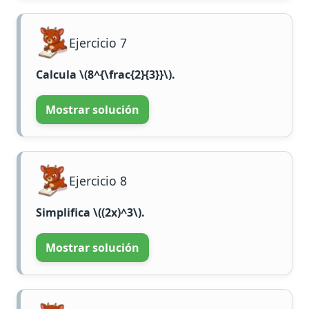
Ejercicio 7
Calcula
\(8^{\frac{2}{3}}\)
.
Mostrar solución
Ejercicio 8
Simplifica
\((2x)^3\)
.
Mostrar solución