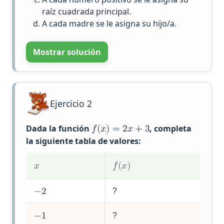
raíz cuadrada principal.
A cada madre se le asigna su hijo/a.
Mostrar solución
Ejercicio 2
Dada la función
, completa
𝑓
(
𝑥
)
=
2
𝑥
+
3
la siguiente tabla de valores:
𝑥
𝑓
(
𝑥
)
?
−
2
?
−
1