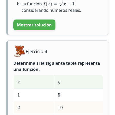
√
La función
,
𝑓
(
𝑥
)
=
𝑥
−
1
considerando números reales.
Mostrar solución
Ejercicio 4
Determina si la siguiente tabla representa
una función.
𝑥
𝑦
1
5
2
1
0