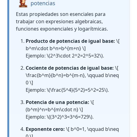
potencias
Estas propiedades son esenciales para
trabajar con expresiones algebraicas,
funciones exponenciales y logarítmicas.
Producto de potencias de igual base:
\[
b^m\cdot b^n=b^{m+n} \]
Ejemplo:
\(2^3\cdot 2^2=2^5=32\)
.
Cociente de potencias de igual base:
\[
\frac{b^m}{b^n}=b^{m-n}, \qquad b\neq
0 \]
Ejemplo:
\(\frac{5^4}{5^2}=5^2=25\)
.
Potencia de una potencia:
\[
(b^m)^n=b^{m\cdot n} \]
Ejemplo:
\((3^2)^3=3^6=729\)
.
Exponente cero:
\[ b^0=1, \qquad b\neq
0 \]