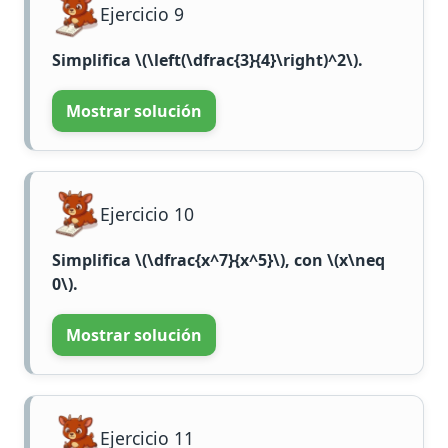
Ejercicio 9
Simplifica
\(\left(\dfrac{3}{4}\right)^2\)
.
Mostrar solución
Ejercicio 10
Simplifica
\(\dfrac{x^7}{x^5}\)
, con
\(x\neq
0\)
.
Mostrar solución
Ejercicio 11