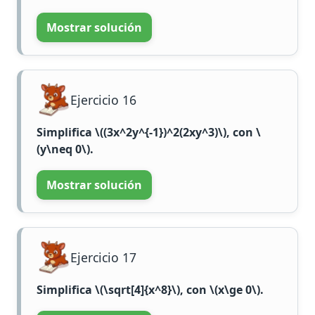
Mostrar solución
Ejercicio 16
Simplifica
\((3x^2y^{-1})^2(2xy^3)\)
, con
\
(y\neq 0\)
.
Mostrar solución
Ejercicio 17
Simplifica
\(\sqrt[4]{x^8}\)
, con
\(x\ge 0\)
.