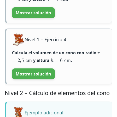
=
3
c
m
ℎ
=
7
c
m
Mostrar solución
Nivel 1 – Ejercicio 4
Calcula el volumen de un cono con radio
𝑟
y altura
.
=
2
,
5
c
m
ℎ
=
6
c
m
Mostrar solución
Nivel 2 – Cálculo de elementos del cono
Ejemplo adicional