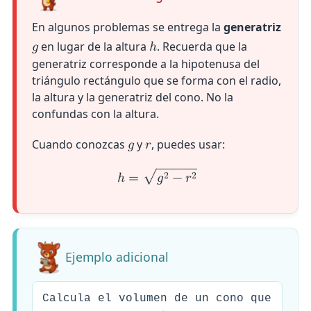
En algunos problemas se entrega la
generatriz
en lugar de la altura
. Recuerda que la
𝑔
ℎ
generatriz corresponde a la hipotenusa del
triángulo rectángulo que se forma con el radio,
la altura y la generatriz del cono. No la
confundas con la altura.
Cuando conozcas
y
, puedes usar:
𝑔
𝑟
√
2
2
ℎ
=
𝑔
−
𝑟
Ejemplo adicional
Calcula el volumen de un cono que