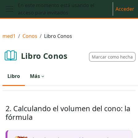
Salta al contenido principal
En este momento está usando el
Acceder
acceso para invitados
Panel lateral
med1
Conos
Libro Conos
Libro Conos
Marcar como hecha
Libro
Más
2. Calculando el volumen del cono: la
fórmula