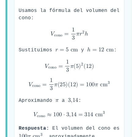
Usamos la fórmula del volumen del
cono:
1
2
𝑉
=
𝜋
𝑟
ℎ
c
o
n
o
3
𝑟
=
5
c
m
ℎ
=
1
2
c
m
Sustituimos
y
:
1
2
𝑉
=
𝜋
(
5
)
(
1
2
)
c
o
n
o
3
1
3
𝑉
=
𝜋
(
2
5
)
(
1
2
)
=
1
0
0
𝜋
c
m
c
o
n
o
3
𝜋
3
,
1
4
Aproximando
a
:
3
𝑉
≈
1
0
0
⋅
3
,
1
4
=
3
1
4
c
m
c
o
n
o
Respuesta:
El volumen del cono es
3
, aproximadamente