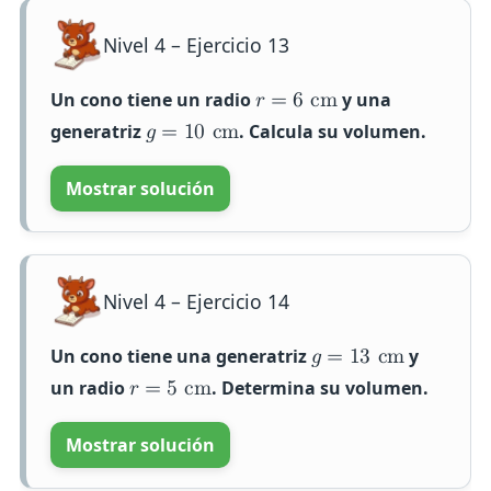
Nivel 4 – Ejercicio 13
Un cono tiene un radio
y una
𝑟
=
6
c
m
generatriz
. Calcula su volumen.
𝑔
=
1
0
c
m
Mostrar solución
Nivel 4 – Ejercicio 14
Un cono tiene una generatriz
y
𝑔
=
1
3
c
m
un radio
. Determina su volumen.
𝑟
=
5
c
m
Mostrar solución