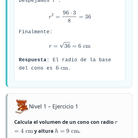
𝑟
Despejamos
:
9
6
⋅
3
2
𝑟
=
=
3
6
8
Finalmente:
√
𝑟
=
3
6
=
6
c
m
Respuesta:
El radio de la base
6
c
m
del cono es
.
Nivel 1 – Ejercicio 1
Calcula el volumen de un cono con radio
𝑟
y altura
.
=
4
c
m
ℎ
=
9
c
m