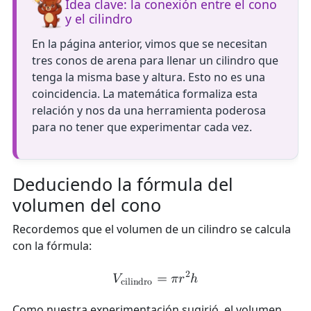
Idea clave: la conexión entre el cono
y el cilindro
En la página anterior, vimos que se necesitan
tres conos de arena para llenar un cilindro que
tenga la misma base y altura. Esto no es una
coincidencia. La matemática formaliza esta
relación y nos da una herramienta poderosa
para no tener que experimentar cada vez.
Deduciendo la fórmula del
volumen del cono
Recordemos que el volumen de un cilindro se calcula
con la fórmula:
2
𝑉
=
𝜋
𝑟
ℎ
c
i
l
i
n
d
r
o
Como nuestra experimentación sugirió, el volumen