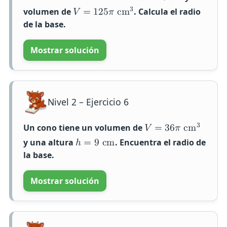
3
volumen de
. Calcula el radio
𝑉
=
1
2
5
𝜋
c
m
de la base.
Mostrar solución
Nivel 2 – Ejercicio 6
3
Un cono tiene un volumen de
𝑉
=
3
6
𝜋
c
m
y una altura
. Encuentra el radio de
ℎ
=
9
c
m
la base.
Mostrar solución