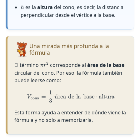
es la
altura
del cono, es decir, la distancia
ℎ
perpendicular desde el vértice a la base.
Una mirada más profunda a la
fórmula
2
El término
corresponde al
área de la base
𝜋
𝑟
circular del cono. Por eso, la fórmula también
puede leerse como:
1
𝑉
=
⋅
á
r
e
a
d
e
l
a
b
a
s
e
⋅
a
l
t
u
r
a
c
o
n
o
3
Esta forma ayuda a entender de dónde viene la
fórmula y no solo a memorizarla.