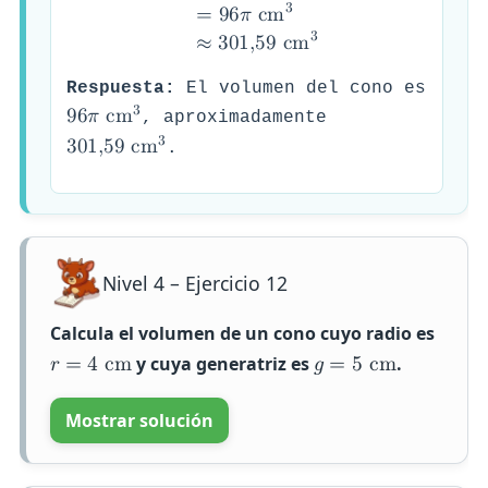
3
=
9
6
𝜋
c
m
3
≈
3
0
1
,
5
9
c
m
Respuesta:
El volumen del cono es
3
9
6
𝜋
c
m
, aproximadamente
3
3
0
1
,
5
9
c
m
.
Nivel 4 – Ejercicio 12
Calcula el volumen de un cono cuyo radio es
y cuya generatriz es
.
𝑟
=
4
c
m
𝑔
=
5
c
m
Mostrar solución