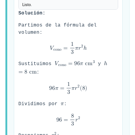
Solución:
Partimos de la fórmula del
volumen:
1
2
𝑉
=
𝜋
𝑟
ℎ
c
o
n
o
3
3
𝑉
=
9
6
𝜋
c
m
ℎ
Sustituimos
y
c
o
n
o
=
8
c
m
:
1
2
9
6
𝜋
=
𝜋
𝑟
(
8
)
3
𝜋
Dividimos por
:
8
2
9
6
=
𝑟
3
2