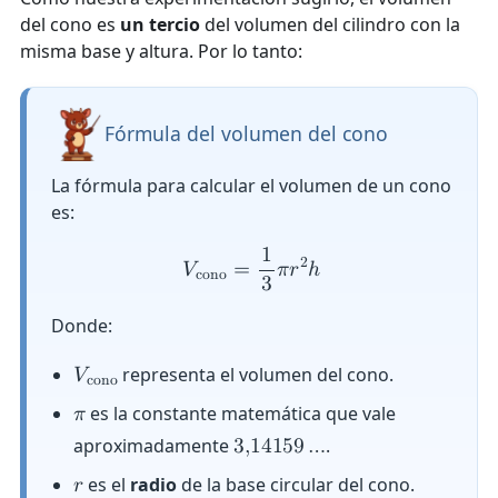
del cono es
un tercio
del volumen del cilindro con la
misma base y altura. Por lo tanto:
Fórmula del volumen del cono
La fórmula para calcular el volumen de un cono
es:
1
2
𝑉
=
𝜋
𝑟
ℎ
c
o
n
o
3
Donde:
representa el volumen del cono.
𝑉
c
o
n
o
es la constante matemática que vale
𝜋
aproximadamente
.
3
,
1
4
1
5
9
…
es el
radio
de la base circular del cono.
𝑟