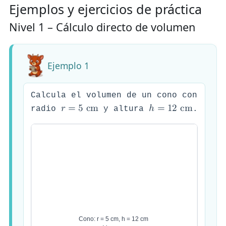
Ejemplos y ejercicios de práctica
Nivel 1 – Cálculo directo de volumen
Ejemplo 1
Calcula el volumen de un cono con
𝑟
=
5
c
m
ℎ
=
1
2
c
m
radio
y altura
.