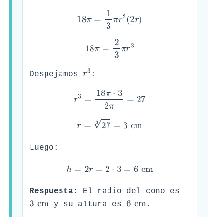
1
2
1
8
𝜋
=
𝜋
𝑟
(
2
𝑟
)
3
2
3
1
8
𝜋
=
𝜋
𝑟
3
3
𝑟
Despejamos
:
1
8
𝜋
⋅
3
3
𝑟
=
=
2
7
2
𝜋
√
3
𝑟
=
2
7
=
3
c
m
Luego:
ℎ
=
2
𝑟
=
2
⋅
3
=
6
c
m
Respuesta:
El radio del cono es
3
c
m
6
c
m
y su altura es
.