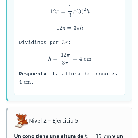
1
2
1
2
𝜋
=
𝜋
(
3
)
ℎ
3
1
2
𝜋
=
3
𝜋
ℎ
3
𝜋
Dividimos por
:
1
2
𝜋
ℎ
=
=
4
c
m
3
𝜋
Respuesta:
La altura del cono es
4
c
m
.
Nivel 2 – Ejercicio 5
Un cono tiene una altura de
y un
ℎ
=
1
5
c
m