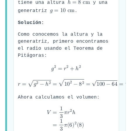
ℎ
=
8
c
m
tiene una altura
y una
𝑔
=
1
0
c
m
generatriz
.
Solución:
Como conocemos la altura y la
generatriz, primero encontramos
el radio usando el Teorema de
Pitágoras:
2
2
2
𝑔
=
𝑟
+
ℎ
√
√
√
2
√
2
2
2
𝑟
=
𝑔
−
ℎ
=
1
0
−
8
=
1
0
0
−
6
4
=
Ahora calculamos el volumen:
1
2
=
𝜋
𝑟
ℎ
𝑉
3
1
2
=
𝜋
(
6
)
(
8
)
3