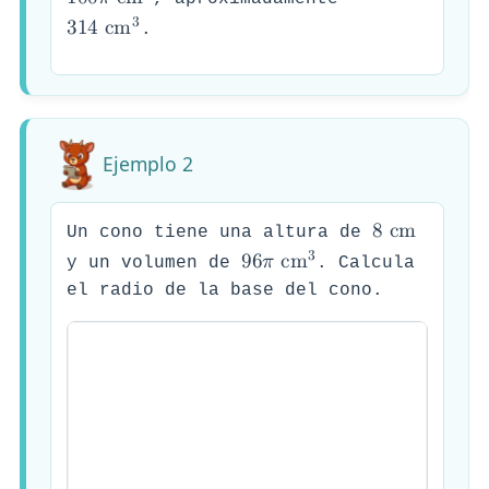
1
0
0
𝜋
c
m
3
3
1
4
c
m
.
Ejemplo 2
8
c
m
Un cono tiene una altura de
3
9
6
𝜋
c
m
y un volumen de
. Calcula
el radio de la base del cono.