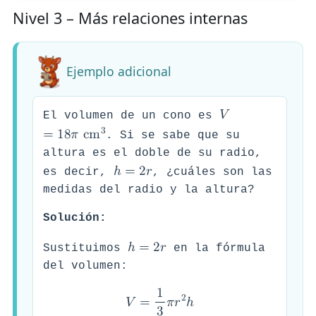
Nivel 3 – Más relaciones internas
Ejemplo adicional
𝑉
El volumen de un cono es
3
=
1
8
𝜋
c
m
. Si se sabe que su
altura es el doble de su radio,
ℎ
=
2
𝑟
es decir,
, ¿cuáles son las
medidas del radio y la altura?
Solución:
ℎ
=
2
𝑟
Sustituimos
en la fórmula
del volumen:
1
2
𝑉
=
𝜋
𝑟
ℎ
3