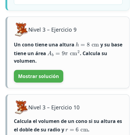
Nivel 3 – Ejercicio 9
Un cono tiene una altura
y su base
ℎ
=
8
c
m
2
tiene un área
. Calcula su
𝐴
=
9
𝜋
c
m
𝑏
volumen.
Mostrar solución
Nivel 3 – Ejercicio 10
Calcula el volumen de un cono si su altura es
el doble de su radio y
.
𝑟
=
6
c
m