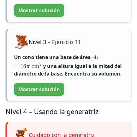
Mostrar solución
Nivel 3 – Ejercicio 11
Un cono tiene una base de área
𝐴
𝑏
2
y una altura igual a la mitad del
=
1
6
𝜋
c
m
diámetro de la base. Encuentra su volumen.
Mostrar solución
Nivel 4 – Usando la generatriz
Cuidado con la generatriz