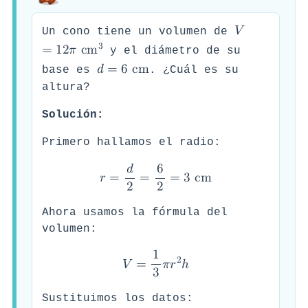
𝑉
Un cono tiene un volumen de
3
=
1
2
𝜋
c
m
y el diámetro de su
𝑑
=
6
c
m
base es
. ¿Cuál es su
altura?
Solución:
Primero hallamos el radio:
𝑑
6
𝑟
=
=
=
3
c
m
2
2
Ahora usamos la fórmula del
volumen:
1
2
𝑉
=
𝜋
𝑟
ℎ
3
Sustituimos los datos: