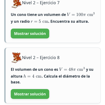
Nivel 2 – Ejercicio 7
3
Un cono tiene un volumen de
𝑉
=
1
0
0
𝜋
c
m
y un radio
. Encuentra su altura.
𝑟
=
5
c
m
Mostrar solución
Nivel 2 – Ejercicio 8
3
El volumen de un cono es
y su
𝑉
=
4
8
𝜋
c
m
altura
. Calcula el
diámetro
de la
ℎ
=
4
c
m
base.
Mostrar solución