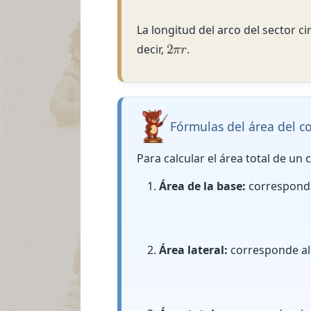
La longitud del arco del sector ci
decir,
.
2
𝜋
𝑟
Fórmulas del área del c
Para calcular el área total de un 
Área de la base:
corresponde 
Área lateral:
corresponde al á