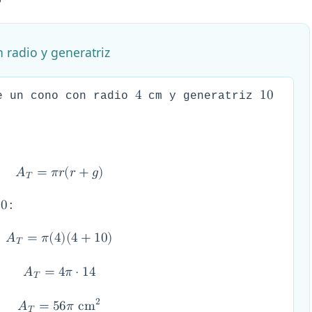
n radio y generatriz
4
1
0
e un cono con radio
cm y generatriz
𝐴
=
𝜋
𝑟
(
𝑟
+
𝑔
)
𝑇
1
0
:
𝐴
=
𝜋
(
4
)
(
4
+
1
0
)
𝑇
𝐴
=
4
𝜋
⋅
1
4
𝑇
2
𝐴
=
5
6
𝜋
c
m