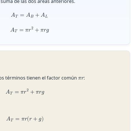
suma de las dos áreas anteriores.
𝐴
=
𝐴
+
𝐴
𝑇
𝐵
𝐿
2
𝐴
=
𝜋
𝑟
+
𝜋
𝑟
𝑔
𝑇
bos términos tienen el factor común
:
𝜋
𝑟
2
𝐴
=
𝜋
𝑟
+
𝜋
𝑟
𝑔
𝑇
𝐴
=
𝜋
𝑟
(
𝑟
+
𝑔
)
𝑇