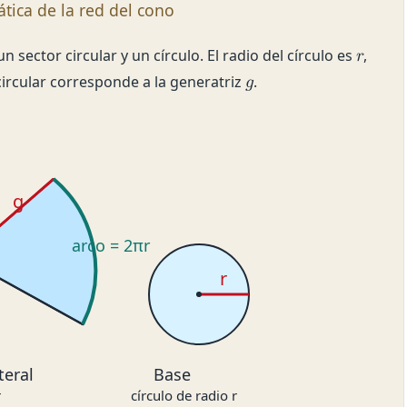
ica de la red del cono
 sector circular y un círculo. El radio del círculo es
,
𝑟
circular corresponde a la generatriz
.
𝑔
g
arco = 2πr
r
teral
Base
r
círculo de radio r