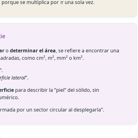
 porque se multiplica por
una sola vez.
𝜋
cie
ar
o
determinar el área
, se refiere a encontrar una
adradas, como cm², m², mm² o km².
”.
ficie lateral
”.
rficie
para describir la “piel” del sólido, sin
umérico.
rmada por un sector circular al desplegarla”.
s