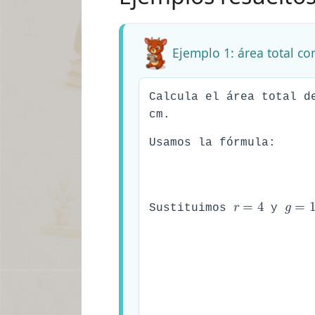
Ejemplo 1: área total co
Calcula el área total d
cm.
Usamos la fórmula:
𝑟
=
4
𝑔
=
Sustituimos
y