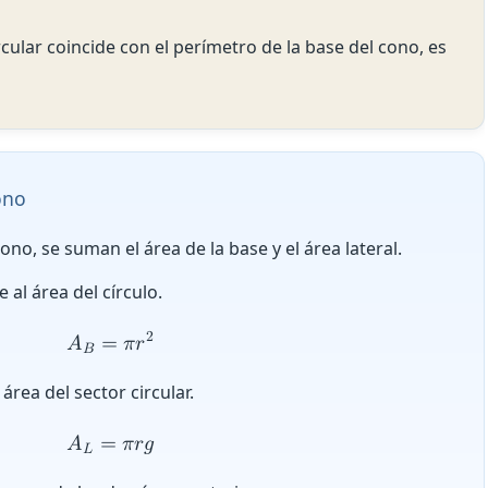
rcular coincide con el perímetro de la base del cono, es
ono
cono, se suman el área de la base y el área lateral.
al área del círculo.
2
𝐴
=
𝜋
𝑟
𝐵
rea del sector circular.
𝐴
=
𝜋
𝑟
𝑔
𝐿