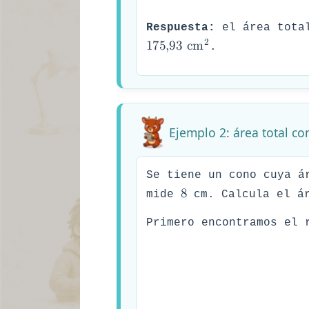
Respuesta:
el área tota
2
1
7
5
,
9
3
c
m
.
Ejemplo 2: área total co
Se tiene un cono cuya á
8
mide
cm. Calcula el ár
Primero encontramos el 