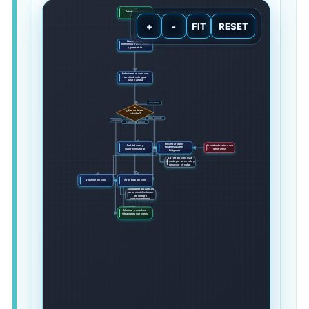
Estudio del cono
+
-
FIT
RESET
Identificar sus
elementos: radio, altura
y generatriz
Relacionar el cono con
un cilindro de igual
base y altura
área total
¿Qué se desea
calcular?
dato faltante
volumen
superficie lateral
Encontrar datos
Red del cono y
No confundir altura con
faltantes usando
superficie lateral
generatriz.
Pitágoras
La red del cono está
formada por un círculo y
un sector circular.
Volumen del cono
Área total del cono
El volumen del cono es
un tercio del volumen
del cilindro
correspondiente.
Modelar y resolver
situaciones con conos