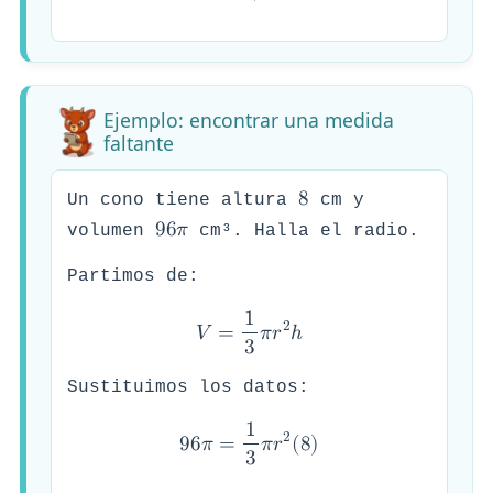
Ejemplo: encontrar una medida
faltante
8
Un cono tiene altura
cm y
9
6
𝜋
volumen
cm³. Halla el radio.
Partimos de:
1
2
𝑉
=
𝜋
𝑟
ℎ
3
Sustituimos los datos:
1
2
9
6
𝜋
=
𝜋
𝑟
(
8
)
3