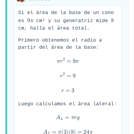
Si el área de la base de un cono
9
𝜋
8
es
cm² y su generatriz mide
cm, halla el área total.
Primero obtenemos el radio a
partir del área de la base:
2
𝜋
𝑟
=
9
𝜋
2
𝑟
=
9
𝑟
=
3
Luego calculamos el área lateral:
𝐴
=
𝜋
𝑟
𝑔
𝐿
𝐴
=
𝜋
(
3
)
(
8
)
=
2
4
𝜋