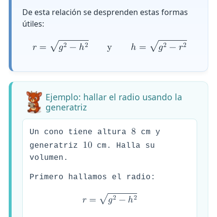
De esta relación se desprenden estas formas
útiles:
√
√
2
2
2
2
𝑟
=
𝑔
−
ℎ
y
ℎ
=
𝑔
−
𝑟
Ejemplo: hallar el radio usando la
generatriz
8
Un cono tiene altura
cm y
1
0
generatriz
cm. Halla su
volumen.
Primero hallamos el radio:
√
2
2
𝑟
=
𝑔
−
ℎ