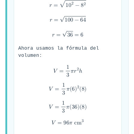
√
2
2
𝑟
=
1
0
−
8
√
𝑟
=
1
0
0
−
6
4
√
𝑟
=
3
6
=
6
Ahora usamos la fórmula del
volumen:
1
2
𝑉
=
𝜋
𝑟
ℎ
3
1
2
𝑉
=
𝜋
(
6
)
(
8
)
3
1
𝑉
=
𝜋
(
3
6
)
(
8
)
3
3
𝑉
=
9
6
𝜋
c
m