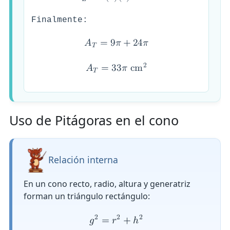
𝐿
Finalmente:
𝐴
=
9
𝜋
+
2
4
𝜋
𝑇
2
𝐴
=
3
3
𝜋
c
m
𝑇
Uso de Pitágoras en el cono
Relación interna
En un cono recto, radio, altura y generatriz
forman un triángulo rectángulo:
2
2
2
𝑔
=
𝑟
+
ℎ