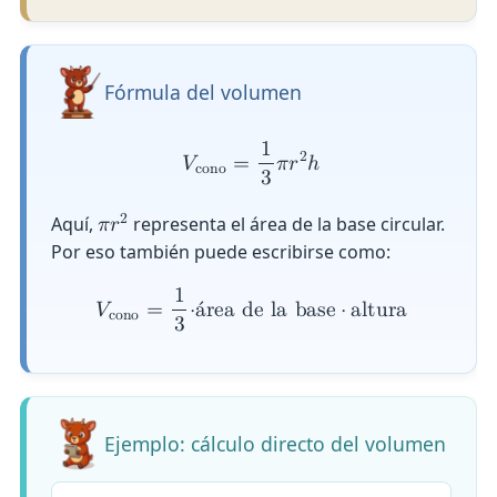
Fórmula del volumen
1
2
𝑉
=
𝜋
𝑟
ℎ
c
o
n
o
3
2
Aquí,
representa el área de la base circular.
𝜋
𝑟
Por eso también puede escribirse como:
1
𝑉
=
⋅
á
r
e
a
d
e
l
a
b
a
s
e
⋅
a
l
t
u
r
a
c
o
n
o
3
Ejemplo: cálculo directo del volumen