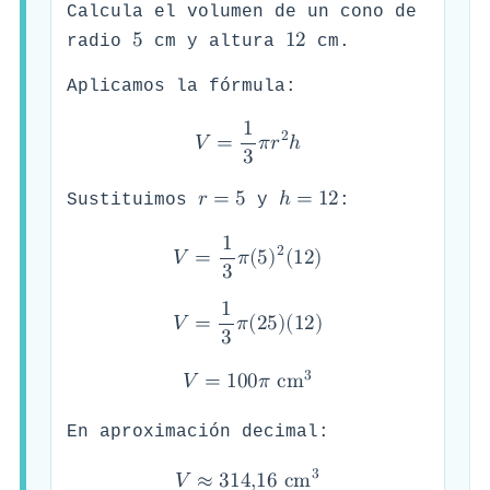
Calcula el volumen de un cono de
5
1
2
radio
cm y altura
cm.
Aplicamos la fórmula:
1
2
𝑉
=
𝜋
𝑟
ℎ
3
𝑟
=
5
ℎ
=
1
2
Sustituimos
y
:
1
2
𝑉
=
𝜋
(
5
)
(
1
2
)
3
1
𝑉
=
𝜋
(
2
5
)
(
1
2
)
3
3
𝑉
=
1
0
0
𝜋
c
m
En aproximación decimal:
3
𝑉
≈
3
1
4
,
1
6
c
m