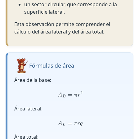
un sector circular, que corresponde a la
superficie lateral.
Esta observación permite comprender el
cálculo del área lateral y del área total.
Fórmulas de área
Área de la base:
2
𝐴
=
𝜋
𝑟
𝐵
Área lateral:
𝐴
=
𝜋
𝑟
𝑔
𝐿
Área total: