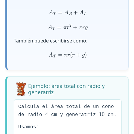
𝐴
=
𝐴
+
𝐴
𝑇
𝐵
𝐿
2
𝐴
=
𝜋
𝑟
+
𝜋
𝑟
𝑔
𝑇
También puede escribirse como:
𝐴
=
𝜋
𝑟
(
𝑟
+
𝑔
)
𝑇
Ejemplo: área total con radio y
generatriz
Calcula el área total de un cono
4
1
0
de radio
cm y generatriz
cm.
Usamos: