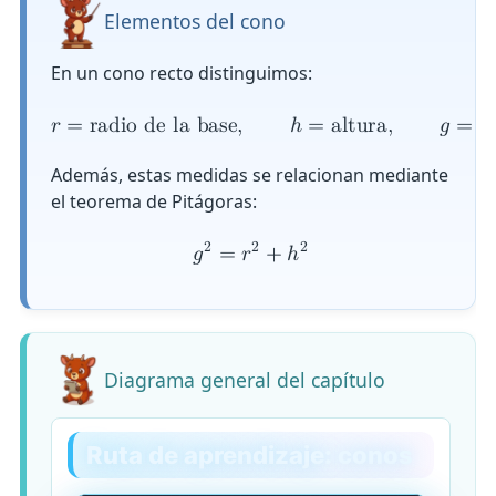
Elementos del cono
En un cono recto distinguimos:
𝑟
=
r
a
d
i
o
d
e
l
a
b
a
s
e
,
ℎ
=
a
l
t
u
r
a
,
𝑔
=
g
Además, estas medidas se relacionan mediante
el teorema de Pitágoras:
2
2
2
𝑔
=
𝑟
+
ℎ
Diagrama general del capítulo
Ruta de aprendizaje: conos