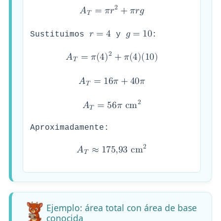
2
𝐴
=
𝜋
𝑟
+
𝜋
𝑟
𝑔
𝑇
𝑟
=
4
𝑔
=
1
0
Sustituimos
y
:
2
𝐴
=
𝜋
(
4
)
+
𝜋
(
4
)
(
1
0
)
𝑇
𝐴
=
1
6
𝜋
+
4
0
𝜋
𝑇
2
𝐴
=
5
6
𝜋
c
m
𝑇
Aproximadamente:
2
𝐴
≈
1
7
5
,
9
3
c
m
𝑇
Ejemplo: área total con área de base
conocida