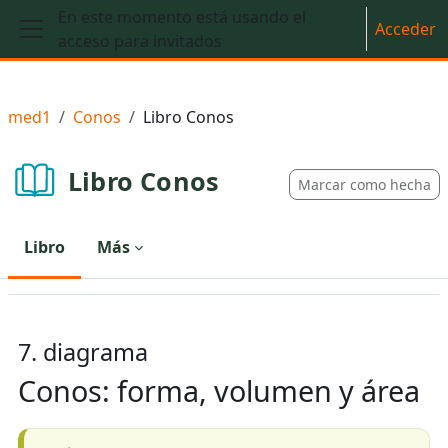
Salta al contenido principal
En este momento está usando el
Acceder
acceso para invitados
Panel lateral
med1
Conos
Libro Conos
Libro Conos
Marcar como hecha
Libro
Más
7. diagrama
Conos: forma, volumen y área