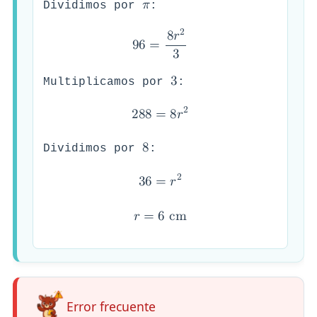
𝜋
Dividimos por
:
2
8
𝑟
9
6
=
3
3
Multiplicamos por
:
2
2
8
8
=
8
𝑟
8
Dividimos por
:
2
3
6
=
𝑟
𝑟
=
6
c
m
Error frecuente