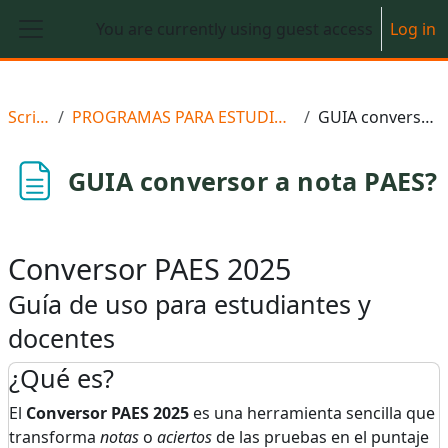
Skip to main content
You are currently using guest access
Log in
Side panel
Scriptedu
PROGRAMAS PARA ESTUDIANTES QUE RINDEN PAES
GUIA conversor a nota PAES?
GUIA conversor a nota PAES?
Conversor PAES 2025
Guía de uso para estudiantes y
docentes
¿Qué es?
El
Conversor PAES 2025
es una herramienta sencilla que
transforma
notas
o
aciertos
de las pruebas en el puntaje