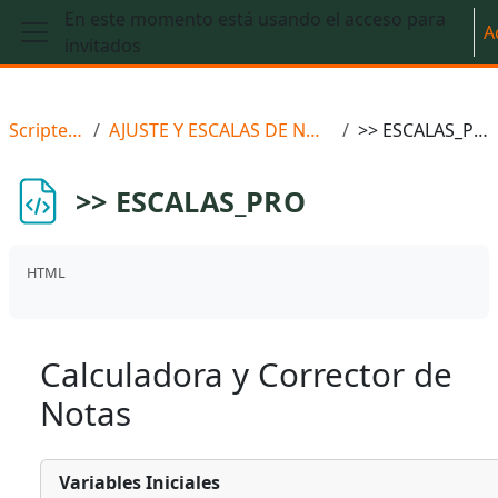
Salta al contenido principal
En este momento está usando el acceso para
A
invitados
Panel lateral
Scriptedu
AJUSTE Y ESCALAS DE NOTAS
>> ESCALAS_PRO
>> ESCALAS_PRO
HTML