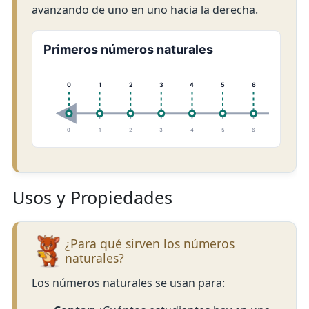
avanzando de uno en uno hacia la derecha.
Primeros números naturales
0
1
2
3
4
5
6
7
0
1
2
3
4
5
6
7
Usos y Propiedades
¿Para qué sirven los números
naturales?
Los números naturales se usan para: