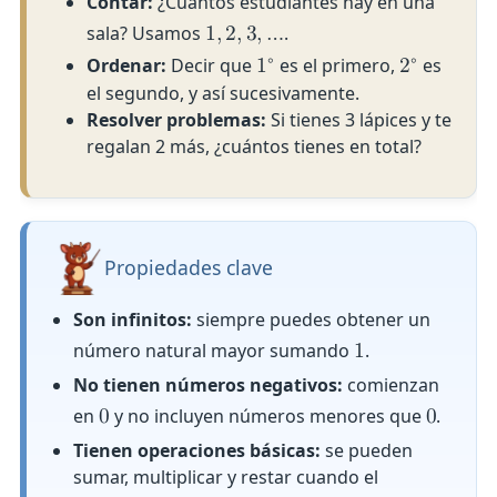
Contar:
¿Cuántos estudiantes hay en una
sala? Usamos
.
1
,
2
,
3
,
…
∘
∘
Ordenar:
Decir que
es el primero,
es
1
2
el segundo, y así sucesivamente.
Resolver problemas:
Si tienes 3 lápices y te
regalan 2 más, ¿cuántos tienes en total?
Propiedades clave
Son infinitos:
siempre puedes obtener un
número natural mayor sumando
.
1
No tienen números negativos:
comienzan
en
y no incluyen números menores que
.
0
0
Tienen operaciones básicas:
se pueden
sumar, multiplicar y restar cuando el