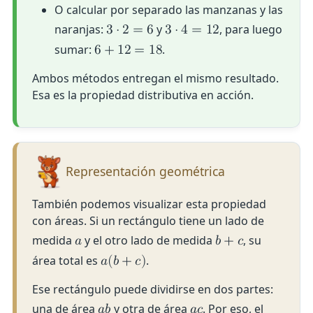
O calcular por separado las manzanas y las
naranjas:
y
, para luego
3
⋅
2
=
6
3
⋅
4
=
1
2
sumar:
.
6
+
1
2
=
1
8
Ambos métodos entregan el mismo resultado.
Esa es la propiedad distributiva en acción.
Representación geométrica
También podemos visualizar esta propiedad
con áreas. Si un rectángulo tiene un lado de
medida
y el otro lado de medida
, su
𝑎
𝑏
+
𝑐
área total es
.
𝑎
(
𝑏
+
𝑐
)
Ese rectángulo puede dividirse en dos partes:
una de área
y otra de área
. Por eso, el
𝑎
𝑏
𝑎
𝑐