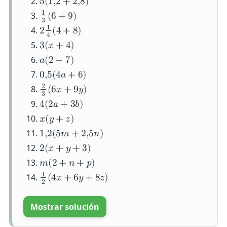
5
(
1
,
2
+
2
,
8
)
1
(
6
+
9
)
3
1
2
(
4
+
8
)
4
3
(
𝑥
+
4
)
𝑎
(
2
+
7
)
0
,
5
(
4
𝑎
+
6
)
2
(
6
𝑥
+
9
𝑦
)
3
4
(
2
𝑎
+
3
𝑏
)
𝑥
(
𝑦
+
𝑧
)
1
,
2
(
5
𝑚
+
2
,
5
𝑛
)
2
(
𝑥
+
𝑦
+
3
)
𝑚
(
2
+
𝑛
+
𝑝
)
1
(
4
𝑥
+
6
𝑦
+
8
𝑧
)
2
Mostrar solución