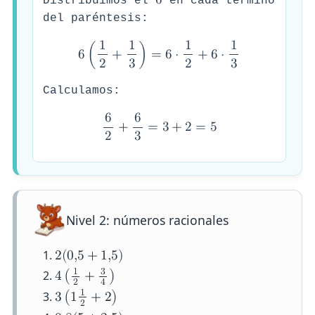
6
Distribuimos el
en cada término
del paréntesis:
1
1
1
1
6
(
+
)
=
6
⋅
+
6
⋅
2
3
2
3
Calculamos:
6
6
+
=
3
+
2
=
5
2
3
Nivel 2: números racionales
2
(
0
,
5
+
1
,
5
)
1
3
4
(
+
)
2
4
1
3
(
1
+
2
)
2