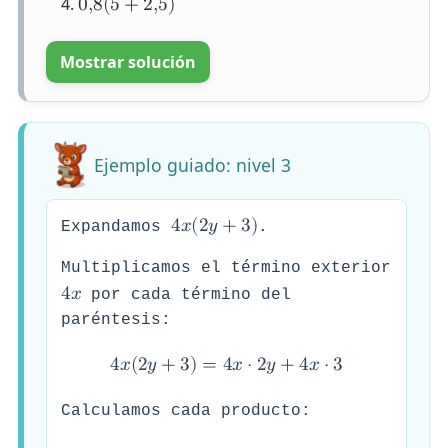
0
,
8
(
5
+
2
,
5
)
Mostrar solución
Ejemplo guiado: nivel 3
4
𝑥
(
2
𝑦
+
3
)
Expandamos
.
Multiplicamos el término exterior
4
𝑥
por cada término del
paréntesis:
4
𝑥
(
2
𝑦
+
3
)
=
4
𝑥
⋅
2
𝑦
+
4
𝑥
⋅
3
Calculamos cada producto: