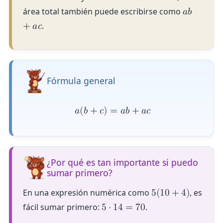
área total también puede escribirse como
𝑎
𝑏
.
+
𝑎
𝑐
Fórmula general
𝑎
(
𝑏
+
𝑐
)
=
𝑎
𝑏
+
𝑎
𝑐
¿Por qué es tan importante si puedo
sumar primero?
En una expresión numérica como
, es
5
(
1
0
+
4
)
fácil sumar primero:
.
5
⋅
1
4
=
7
0