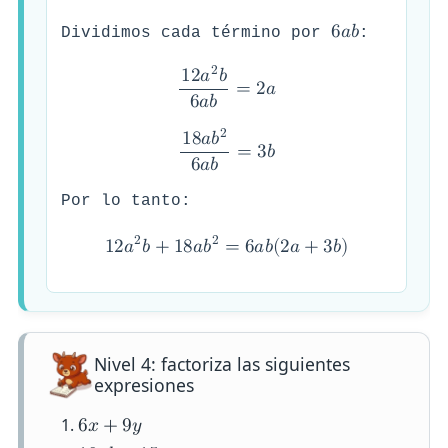
6
𝑎
𝑏
Dividimos cada término por
:
2
1
2
𝑎
𝑏
=
2
𝑎
6
𝑎
𝑏
2
1
8
𝑎
𝑏
=
3
𝑏
6
𝑎
𝑏
Por lo tanto:
2
2
1
2
𝑎
𝑏
+
1
8
𝑎
𝑏
=
6
𝑎
𝑏
(
2
𝑎
+
3
𝑏
)
Nivel 4: factoriza las siguientes
expresiones
6
𝑥
+
9
𝑦