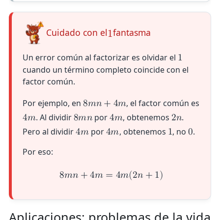
Cuidado con el
fantasma
1
Un error común al factorizar es olvidar el
1
cuando un término completo coincide con el
factor común.
Por ejemplo, en
, el factor común es
8
𝑚
𝑛
+
4
𝑚
. Al dividir
por
, obtenemos
.
4
𝑚
8
𝑚
𝑛
4
𝑚
2
𝑛
Pero al dividir
por
, obtenemos
, no
.
4
𝑚
4
𝑚
1
0
Por eso:
8
𝑚
𝑛
+
4
𝑚
=
4
𝑚
(
2
𝑛
+
1
)
Aplicaciones: problemas de la vida