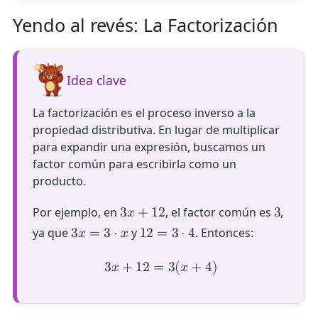
Yendo al revés: La Factorización
Idea clave
La factorización es el proceso inverso a la
propiedad distributiva. En lugar de multiplicar
para expandir una expresión, buscamos un
factor común para escribirla como un
producto.
Por ejemplo, en
, el factor común es
,
3
𝑥
+
1
2
3
ya que
y
. Entonces:
3
𝑥
=
3
⋅
𝑥
1
2
=
3
⋅
4
3
𝑥
+
1
2
=
3
(
𝑥
+
4
)