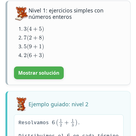
Nivel 1: ejercicios simples con
números enteros
3
(
4
+
5
)
7
(
2
+
8
)
5
(
9
+
1
)
2
(
6
+
3
)
Mostrar solución
Ejemplo guiado: nivel 2
1
1
6
(
+
)
Resolvamos
.
2
3