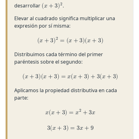
2
desarrollar
.
(
𝑥
+
3
)
Elevar al cuadrado significa multiplicar una
expresión por sí misma:
2
(
𝑥
+
3
)
=
(
𝑥
+
3
)
(
𝑥
+
3
)
Distribuimos cada término del primer
paréntesis sobre el segundo:
(
𝑥
+
3
)
(
𝑥
+
3
)
=
𝑥
(
𝑥
+
3
)
+
3
(
𝑥
+
3
)
Aplicamos la propiedad distributiva en cada
parte:
2
𝑥
(
𝑥
+
3
)
=
𝑥
+
3
𝑥
3
(
𝑥
+
3
)
=
3
𝑥
+
9