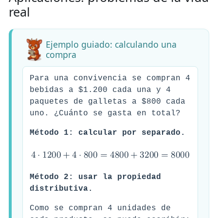
real
Ejemplo guiado: calculando una
compra
Para una convivencia se compran 4
bebidas a $1.200 cada una y 4
paquetes de galletas a $800 cada
uno. ¿Cuánto se gasta en total?
Método 1: calcular por separado.
4
⋅
1
2
0
0
+
4
⋅
8
0
0
=
4
8
0
0
+
3
2
0
0
=
8
0
0
0
Método 2: usar la propiedad
distributiva.
Como se compran 4 unidades de