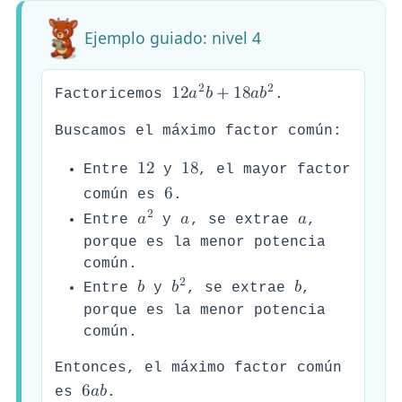
Ejemplo guiado: nivel 4
2
2
1
2
𝑎
𝑏
+
1
8
𝑎
𝑏
Factoricemos
.
Buscamos el máximo factor común:
1
2
1
8
Entre
y
, el mayor factor
6
común es
.
2
𝑎
𝑎
𝑎
Entre
y
, se extrae
,
porque es la menor potencia
común.
2
𝑏
𝑏
𝑏
Entre
y
, se extrae
,
porque es la menor potencia
común.
Entonces, el máximo factor común
6
𝑎
𝑏
es
.