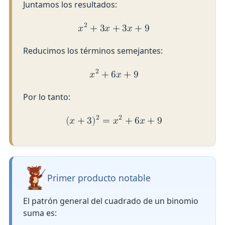
Juntamos los resultados:
2
𝑥
+
3
𝑥
+
3
𝑥
+
9
Reducimos los términos semejantes:
2
𝑥
+
6
𝑥
+
9
Por lo tanto:
2
2
(
𝑥
+
3
)
=
𝑥
+
6
𝑥
+
9
Primer producto notable
El patrón general del cuadrado de un binomio
suma es: