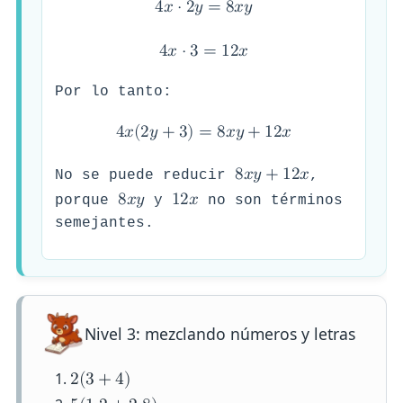
4
𝑥
⋅
2
𝑦
=
8
𝑥
𝑦
4
𝑥
⋅
3
=
1
2
𝑥
Por lo tanto:
4
𝑥
(
2
𝑦
+
3
)
=
8
𝑥
𝑦
+
1
2
𝑥
8
𝑥
𝑦
+
1
2
𝑥
No se puede reducir
,
8
𝑥
𝑦
1
2
𝑥
porque
y
no son términos
semejantes.
Nivel 3: mezclando números y letras
2
(
3
+
4
)