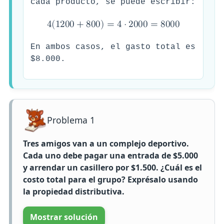
cada producto, se puede escribir:
4
(
1
2
0
0
+
8
0
0
)
=
4
⋅
2
0
0
0
=
8
0
0
0
En ambos casos, el gasto total es
$8.000.
Problema 1
Tres amigos van a un complejo deportivo.
Cada uno debe pagar una entrada de $5.000
y arrendar un casillero por $1.500. ¿Cuál es el
costo total para el grupo? Exprésalo usando
la propiedad distributiva.
Mostrar solución