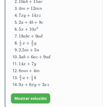
1
0
𝑎
𝑏
+
1
5
𝑎
𝑐
4
𝑚
+
1
2
𝑚
𝑛
7
𝑥
𝑦
+
1
4
𝑥
𝑧
2
𝑎
+
4
𝑏
+
8
𝑐
2
5
𝑥
+
1
0
𝑥
1
8
𝑎
𝑏
𝑐
+
9
𝑎
𝑑
1
3
𝑥
+
𝑦
2
2
2
,
5
𝑚
+
5
𝑛
3
𝑎
𝑏
+
6
𝑎
𝑐
+
9
𝑎
𝑑
1
4
𝑥
+
7
𝑦
8
𝑚
𝑛
+
4
𝑚
3
1
𝑎
+
𝑏
4
4
9
𝑥
+
6
𝑥
𝑦
+
3
𝑥
𝑧
Mostrar solución